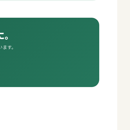
に。
います。