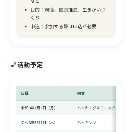
など
目的：親睦、健康推進、生きがいづ
くり
申込：参加する際は申込が必要
活動予定
日程
内容
場
令和8年4月6日（月）
ハイキング＆モルック
北
令和8年5月7日（木）
ハイキング
箕