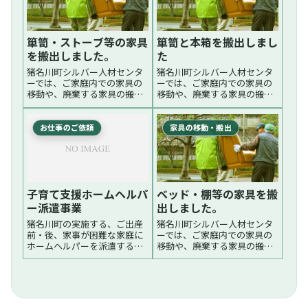
た。費用の目安家具3点程度で
家具を搬出しました。費用の
4,...続く
目安...続く
箪笥・ストーブ等の家具
箪笥と本箱を搬出しまし
を搬出しました。
た
猪名川町シルバー人材センタ
猪名川町シルバー人材センタ
ーでは、ご家庭内での家具の
ーでは、ご家庭内での家具の
移動や、廃棄する家具の搬出
移動や、廃棄する家具の搬出
をしております。大きくてご
をしております。大きくてご
家庭ではできない等お困りの
家庭ではできない等お困りの
さいは当センターにご相談く
さいは当センターにご相談く
お仕事のご依頼
家具の移動・搬出
ださい。先日は、箪笥、スト
ださい。先日は、箪笥2竿と本
ーブ等の家具3点を2階からガ
棚を外に搬出しました。費用
レージまで搬出しました。費
の目安家具3点程度で4,739...
用の...続く
続く
子育て支援ホームヘルパ
ベッド・棚等の家具を搬
ー派遣事業
出しました。
猪名川町の実施する、ご出産
猪名川町シルバー人材センタ
前・後、家事が困難な家庭に
ーでは、ご家庭内での家具の
ホームヘルパーを派遣する事
移動や、廃棄する家具の搬出
業に経験豊富な当センター会
をしております。大きくてご
員を派遣しています。対象と
家庭ではできない等お困りの
なる人産前8週間頃～出産退院
さいは当センターにご相談く
後６ヵ月以内にある母親また
ださい。先日は、マンション
は妊産婦（家事が困難であ
（一部階段を使用）からベッ