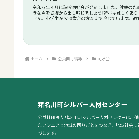
令和６年４月に詩吟同好会が発足しました。健康のた
きな声をお腹から出し吟じましょう!詩吟は難しくあり
せん。小学生から90歳台の方々まで吟じています。教
月に2回、1日2時間の予定です。先生によるご指導も
います。ご興味がおありの方は...続く
ホーム
会員向け情報
同好会
猪名川町シルバー人材センター
公益社団法人 猪名川町シルバー人材センターは、働
たいシニアと地域の困りごとをつなぎ、地域社会に
献します。