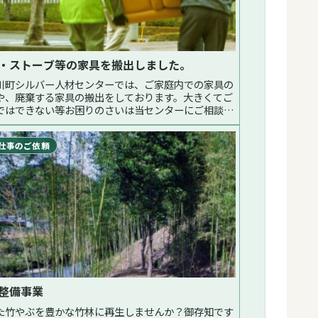
・ストーブ等の家具を搬出しました。
川町シルバー人材センターでは、ご家庭内での家具の
や、廃棄する家具の搬出をしております。大きくてご
ではできない等お困りのさいは当センターにご相談く
い。先日は、箪笥、ストーブ等の家具3点を2階からガ
ジまで搬出しました。費用の...続く
仕事のご依頼
整備事業
た竹やぶを豊かな竹林に再生しませんか？御存知です