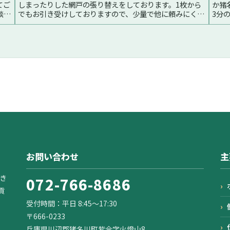
てご
しまったりした網戸の張り替えをしております。1枚から
か猪
談く
でもお引き受けしておりますので、少量で他に頼みにくい
3分
ァベ
等お困りの際は当センターにご相談ください。費用の目安
の手
参考例・網戸 普通1枚、2,55...続く
竹林
お問い合わせ
主
き
072-766-8686
貢
受付時間：平日 8:45〜17:30
〒666-0233
兵庫県川辺郡猪名川町紫合字火燈山8