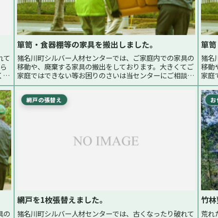
箪笥・食器棚等の家具を搬出しました。
箪笥
れて
猪名川町シルバー人材センターでは、ご家庭内での家具の
猪名
から
移動や、廃棄する家具の搬出をしております。大きくてご
移動
くい
家庭ではできない等お困りのさいは当センターにご相談く
家庭
は、
ださい。先日は、箪笥、食器棚（一部階段を使用）等6点
ださ
の家具を搬出しました。費用の目安...続く
レー
網戸の張替え
お
網戸を1枚張替えました。
竹林
具の
猪名川町シルバー人材センターでは、古くなったり破れて
荒れ