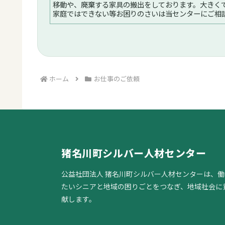
移動や、廃棄する家具の搬出をしております。大きく
家庭ではできない等お困りのさいは当センターにご相
ださい。本日はベッドを移動の移動と組み立て、ソフ
ッドの移動をしました。費用の目安...続く
ホーム
お仕事のご依頼
猪名川町シルバー人材センター
公益社団法人 猪名川町シルバー人材センターは、働
たいシニアと地域の困りごとをつなぎ、地域社会に
献します。