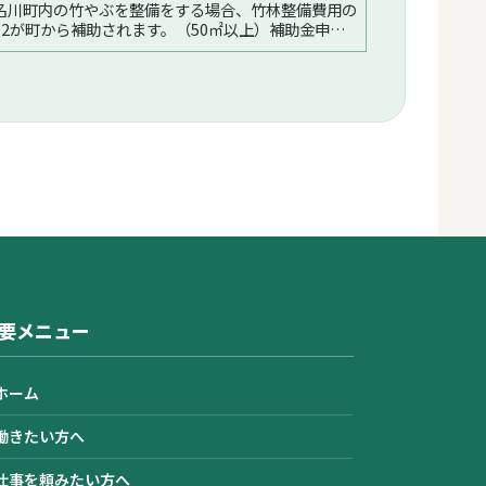
名川町内の竹やぶを整備をする場合、竹林整備費用の
の2が町から補助されます。（50㎡以上）補助金申請
続きは？ご安心ください当センターが全て行います。
整備の費用は？竹林整備の基...続く
要メニュー
ホーム
働きたい方へ
仕事を頼みたい方へ