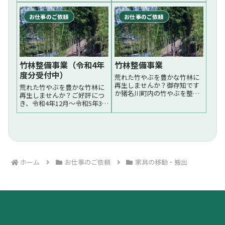
お引き受けしております。先
約方式（以下再委託方式）
日はガレージの波板の交換を
は、センターは発注者から依
しました。参考例・ガレージ
頼のあった仕事を、会員に再
お仕事のご依頼
お仕事のご依頼
の波板の交換（材料費・処分
依頼sする方式でした。新しい
費を除く） 13,976円お仕事
契約方式（以下包括契約方
の一例床の張替え波板の交
式）は、発注者と会員の間に
換...続く
直接契的...続く
竹林整備事業（令和4年
竹林整備事業
度分受付中）
荒れた竹やぶを豊かな竹林に
再生しませんか？御存知です
荒れた竹やぶを豊かな竹林に
か猪名川町内の竹やぶを整備
再生しませんか？ご好評につ
をする場合、竹林整備費用の3
き、令和4年12月～令和5年3月
分の2が町から補助されます。
分を受付中御存知ですか猪名
（50㎡以上）補助金申請の手
川町内の竹やぶを整備をする
続きは？ご安心ください当セ
場合、竹林整備費用の3分の2
ンターが全て行います。竹林
が町から補助されます。（50
整備の費用は？竹林整備の
㎡以上）補助金申請の手続き
基...続く
は？ご安心ください当セ...続
く
ホーム
お仕事のご依頼
家具の移動・搬出