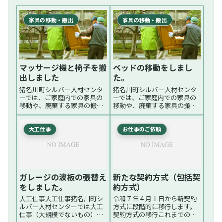
家具の移動・搬出
家具の移動・搬出
マッサージ機と椅子を搬
ベッドの移動をしまし
出しました
た。
猪名川町シルバー人材センタ
猪名川町シルバー人材センタ
ーでは、ご家庭内での家具の
ーでは、ご家庭内での家具の
移動や、廃棄する家具の搬出
移動や、廃棄する家具の搬出
をしております。大きくてご
をしております。大きくてご
家庭ではできない等お困りの
家庭ではできない等お困りの
さいは当センターにご相談く
さいは当センターにご相談く
大工仕事
お仕事のご依頼
ださい。先日は、マッサージ
ださい。本日はベッドを移動
機と椅子2つを外に搬出しまし
の移動と組み立て、ソファベ
た。費用の目安家具3点程度で
ッドの移動をしました。費用
4...続く
の目安...続く
ガレージの波板の張替え
新たな契約方式（包括契
をしました。
約方式）
大工仕事大工仕事猪名川町シ
令和７年４月１日から新契約
ルバー人材センターでは大工
方式に段階的に移行します。
仕事（大規模でないもの）を
契約方式の移行これまでの契