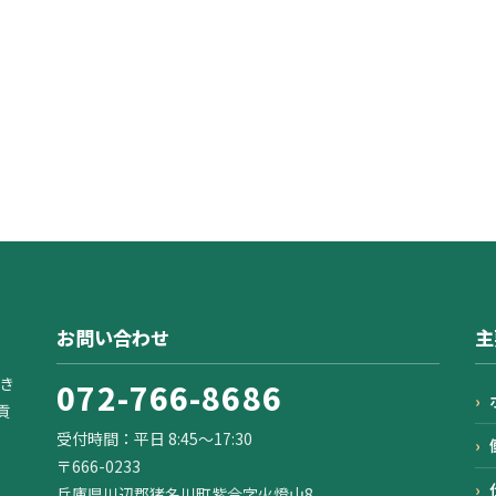
お問い合わせ
主
き
072-766-8686
貢
受付時間：平日 8:45〜17:30
〒666-0233
兵庫県川辺郡猪名川町紫合字火燈山8