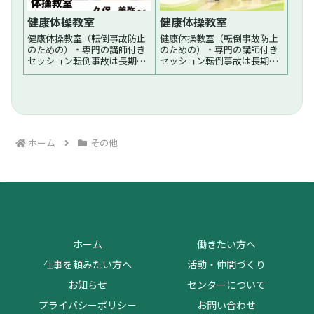
健康体操教室
健康体操教室
健康体操教室（転倒事故防止
健康体操教室（転倒事故防止
のための）・専門の講師付き
のための）・専門の講師付き
セッション転倒事故は長期休
セッション転倒事故は長期休
業につながることが多く、ま
業につながることが多く、ま
た労働局の資料によると「転
た労働局の資料によると「転
倒は休業4日以上の労災の原因
倒は休業4日以上の労災の原因
の約24％を占め、その内50才
の約24％を占め、その内50才
以上が約70%を占めます。
以上が約70%を占めます。
また、女性については40...続
また、女性については40...続
く
く
ホーム
その他
ホーム
働きたい方へ
仕事を頼みたい方へ
活動・仲間づくり
お知らせ
センターについて
プライバシーポリシー
お問い合わせ