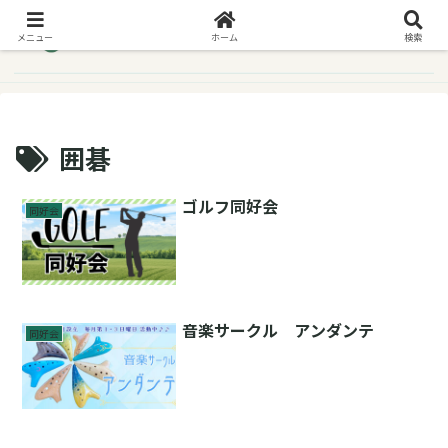
メニュー
ホーム
検索
囲碁
ゴルフ同好会
同好会
音楽サークル アンダンテ
同好会